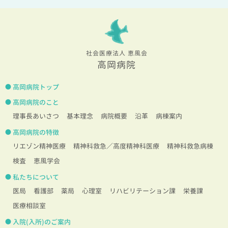
社会医療法人 恵風会
高岡病院
高岡病院トップ
高岡病院のこと
理事長あいさつ
基本理念
病院概要
沿革
病棟案内
高岡病院の特徴
リエゾン精神医療
精神科救急／高度精神科医療
精神科救急病棟
検査
恵風学会
私たちについて
医局
看護部
薬局
心理室
リハビリテーション課
栄養課
医療相談室
入院(入所)のご案内