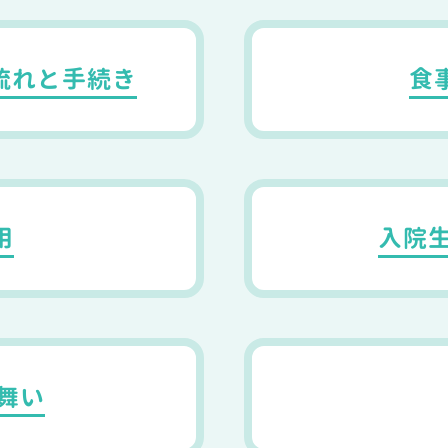
流れと手続き
食
用
入院
舞い