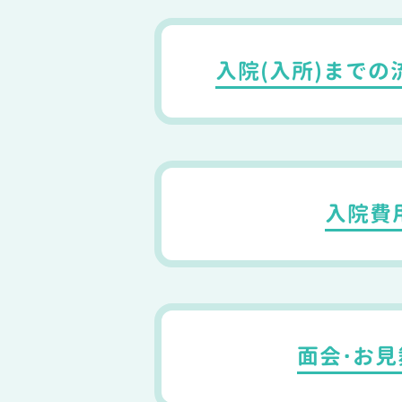
入院(入所)までの
入院費
面会・お見