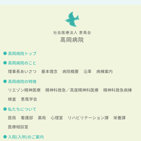
社会医療法人 恵風会
高岡病院
高岡病院トップ
高岡病院のこと
理事長あいさつ
基本理念
病院概要
沿革
病棟案内
高岡病院の特徴
リエゾン精神医療
精神科救急／高度精神科医療
精神科救急病棟
検査
恵風学会
私たちについて
医局
看護部
薬局
心理室
リハビリテーション課
栄養課
医療相談室
入院(入所)のご案内